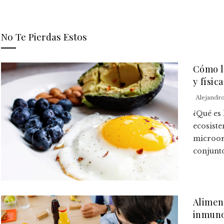
No Te Pierdas Estos
Cómo la
y física
Alejandr
¿Qué es 
ecosist
microorg
conjunto 
Alimen
inmuno