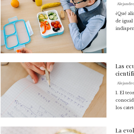
Alejandr
¿Qué ali
de igual
indispen
Las ec
cientí
Alejandr
1. El te
conocido
los cate
La evo