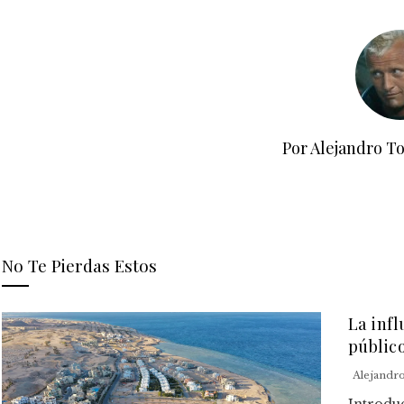
Por Alejandro T
No Te Pierdas Estos
La infl
públic
Alejandr