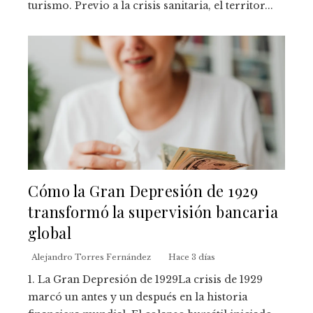
turismo. Previo a la crisis sanitaria, el territor...
Cómo la Gran Depresión de 1929
transformó la supervisión bancaria
global
Alejandro Torres Fernández
Hace 3 días
1. La Gran Depresión de 1929La crisis de 1929
marcó un antes y un después en la historia