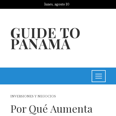
lunes, agosto 10
GUIDE TO
PANAMÁ
INVERSIONES Y NEGOCIOS
Por Qué Aumenta