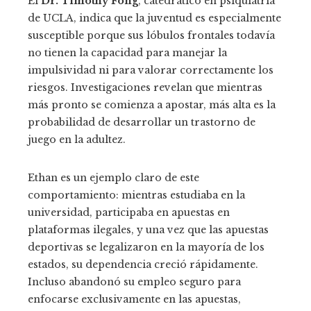
El
Dr. Timothy Fong
, catedrático en psiquiatría
de UCLA, indica que la juventud es especialmente
susceptible porque sus lóbulos frontales todavía
no tienen la capacidad para manejar la
impulsividad ni para valorar correctamente los
riesgos. Investigaciones revelan que mientras
más pronto se comienza a apostar, más alta es la
probabilidad de desarrollar un trastorno de
juego en la adultez.
Ethan es un ejemplo claro de este
comportamiento: mientras estudiaba en la
universidad, participaba en apuestas en
plataformas ilegales, y una vez que las apuestas
deportivas se legalizaron en la mayoría de los
estados, su dependencia creció rápidamente.
Incluso abandonó su empleo seguro para
enfocarse exclusivamente en las apuestas,