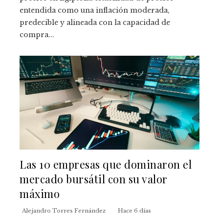
entendida como una inflación moderada,
predecible y alineada con la capacidad de
compra...
Las 10 empresas que dominaron el
mercado bursátil con su valor
máximo
Alejandro Torres Fernández
Hace 6 días