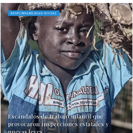
RESPONSABILIDAD SOCIAL
Escándalos de trabajo infantil que
provocaron inspecciones estatales y
nuevas leyes