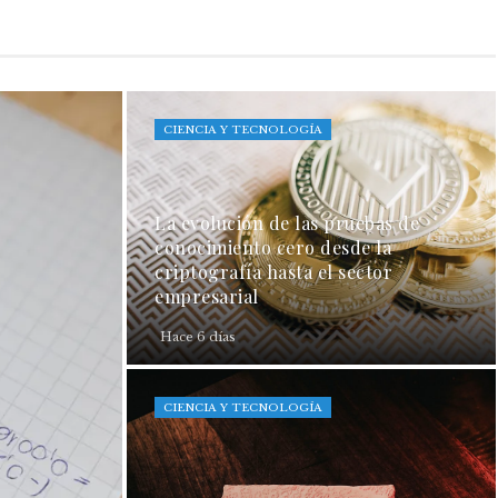
CIENCIA Y TECNOLOGÍA
La evolución de las pruebas de
conocimiento cero desde la
criptografía hasta el sector
empresarial
Hace 6 días
CIENCIA Y TECNOLOGÍA