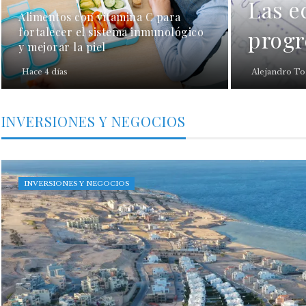
Las e
Alimentos con vitamina C para
fortalecer el sistema inmunológico
progr
y mejorar la piel
Hace 4 días
Alejandro To
INVERSIONES Y NEGOCIOS
INVERSIONES Y NEGOCIOS