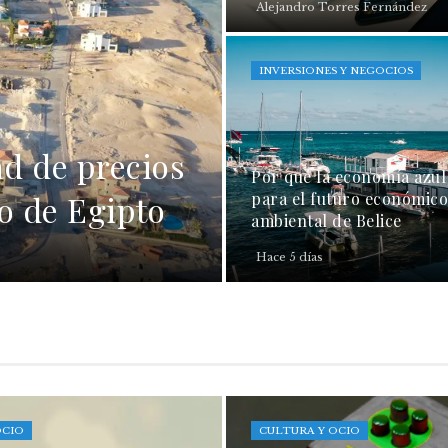
Alejandro Torres Fernández
INVERSIONES Y NEGOCIOS
ad de precios
Por qué la economía azul 
do de Egipto
para el futuro económico
ambiental de Belice
Hace 5 días
OCIO
CULTURA Y OCIO