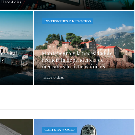
Hace 4 días
INVERSIONES Y NEGOCIOS
es vital
Montenegro y la necesidad de
 y
reducir la dependencia de
mercados turísticos únicos
Hace 6 días
CULTURA Y OCIO