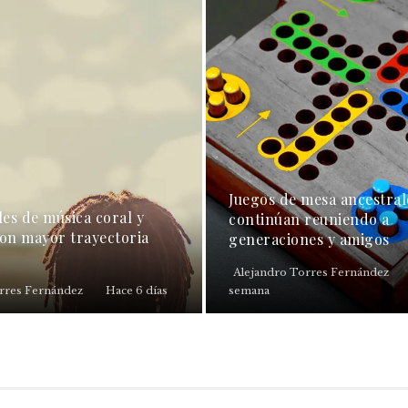
Juegos de mesa ancestral
les de música coral y
continúan reuniendo a
con mayor trayectoria
generaciones y amigos
Alejandro Torres Fernández
rres Fernández
Hace 6 días
semana