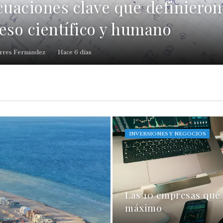
cuaciones clave que definieron
eso científico y humano
rres Fernández
Hace 6 días
INVERSIONES Y NEGOCIOS
Las 10 empresas que
máximo