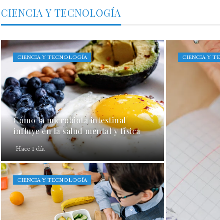
CIENCIA Y TECNOLOGÍA
CIENCIA Y TECNOLOGÍA
CIENCIA Y 
Cómo la microbiota intestinal
influye en la salud mental y física
Hace 1 día
CIENCIA Y TECNOLOGÍA