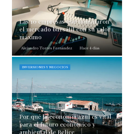
Las 10 empresas que dominaron
el mercado bursátil con su valor
máximo
Alejandro Torres Fernández
Hace 4 días
INVERSIONES Y NEGOCIOS
Por qué la economía azul es vital
para el futuro económico y
ambiental de Belice