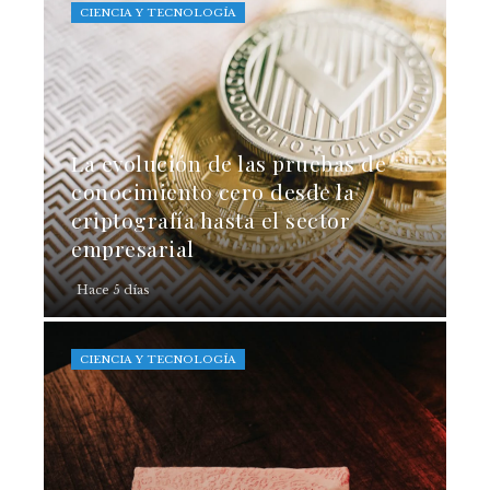
CIENCIA Y TECNOLOGÍA
La evolución de las pruebas de
conocimiento cero desde la
criptografía hasta el sector
empresarial
Hace 5 días
CIENCIA Y TECNOLOGÍA