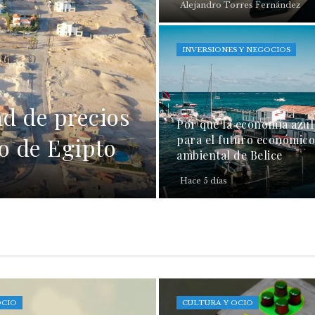
Alejandro Torres Fernández
INVERSIONES Y NEGOCIOS
ad de precios
Por qué la economía azul 
do de Egipto
para el futuro económico
ambiental de Belice
Hace 5 días
OCIO
CULTURA Y OCIO