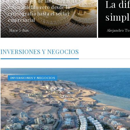
La evolución de las pruebas de
La di
conocimiento cero desde la
criptografía hasta el sector
simpl
empresarial
Hace 5 días
Alejandro To
INVERSIONES Y NEGOCIOS
INVERSIONES Y NEGOCIOS