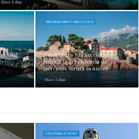
Hace 4 días
INVERSIONES Y NEGOCIOS
es vital
Montenegro y la necesidad de
 y
reducir la dependencia de
mercados turísticos únicos
Hace 5 días
CULTURA Y OCIO