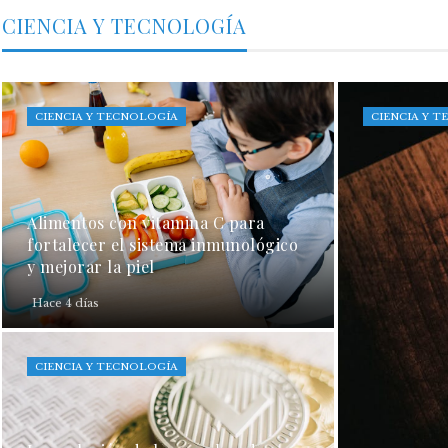
CIENCIA Y TECNOLOGÍA
CIENCIA Y TECNOLOGÍA
CIENCIA Y 
Alimentos con vitamina C para
fortalecer el sistema inmunológico
y mejorar la piel
Hace 4 días
CIENCIA Y TECNOLOGÍA