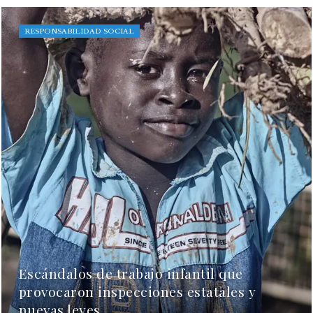
RESPONSABILIDAD SOCIAL
Escándalos de trabajo infantil que
provocaron inspecciones estatales y
nuevas leyes