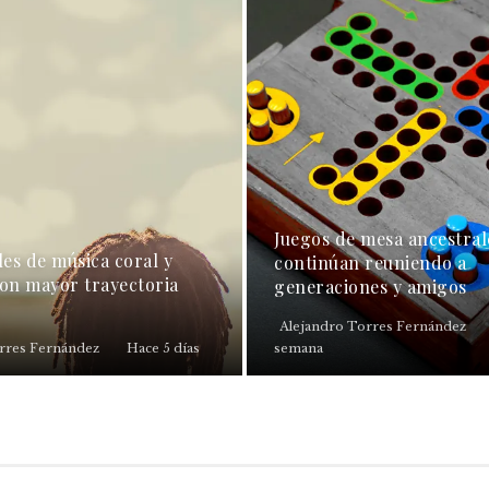
Juegos de mesa ancestral
les de música coral y
continúan reuniendo a
con mayor trayectoria
generaciones y amigos
Alejandro Torres Fernández
rres Fernández
Hace 5 días
semana