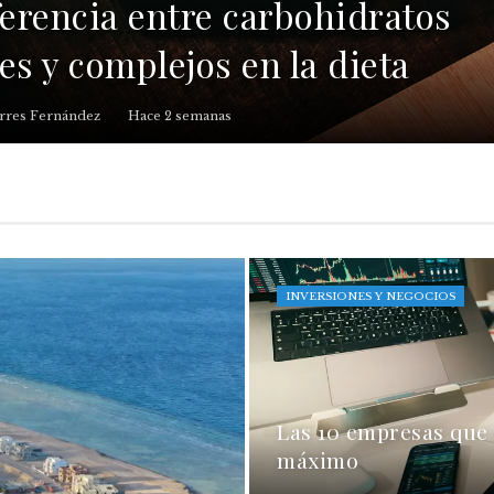
ferencia entre carbohidratos
es y complejos en la dieta
rres Fernández
Hace 2 semanas
INVERSIONES Y NEGOCIOS
Las 10 empresas que
máximo