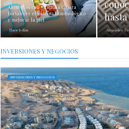
conoc
Alimentos con vitamina C para
fortalecer el sistema inmunológico
hasta
y mejorar la piel
Hace 4 días
Alejandro To
INVERSIONES Y NEGOCIOS
INVERSIONES Y NEGOCIOS