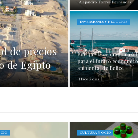
Alejandro Torres Fernández
INVERSIONES Y NEGOCIOS
ad de precios
Por qué la economía azul 
do de Egipto
para el futuro económico
ambiental de Belice
Hace 5 días
OCIO
CULTURA Y OCIO