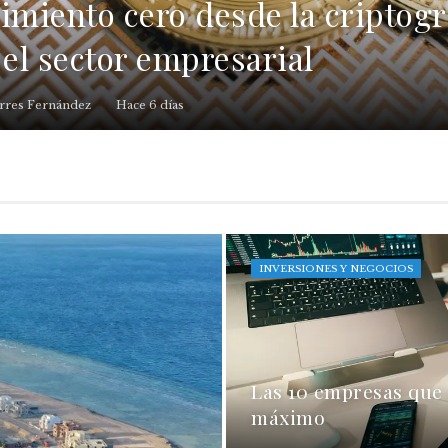
imiento cero desde la criptogr
 el sector empresarial
rres Fernández
Hace 6 días
INVERSIONES Y NEGOCIOS
Las 10 empresas que
máximo