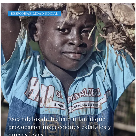
RESPONSABILIDAD SOCIAL
Escándalos de trabajo infantil que
provocaron inspecciones estatales y
nuevas leyes