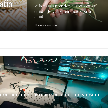
afía
Guía para entender qué es comer
saludable y sus beneficios para la
salud
Hace 2 semanas
 dominaron el mercado bursátil con su valor