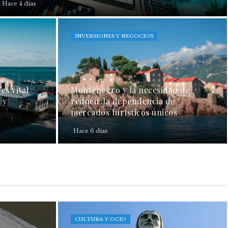
Hace 4 días
INVERSIONES Y NEGOCIOS
es vital
Montenegro y la necesidad de
 y
reducir la dependencia de
mercados turísticos únicos
Hace 6 días
CULTURA Y OCIO