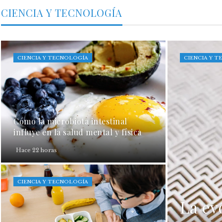
CIENCIA Y TECNOLOGÍA
CIENCIA Y TECNOLOGÍA
CIENCIA Y 
Cómo la microbiota intestinal
influye en la salud mental y física
Hace 22 horas
CIENCIA Y TECNOLOGÍA
La ev