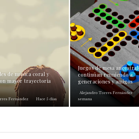
Juegos de mesa ancestral
les de música coral y
continúan reuniendo a
con mayor trayectoria
generaciones y amigos
Alejandro Torres Fernández
rres Fernández
Hace 5 días
semana