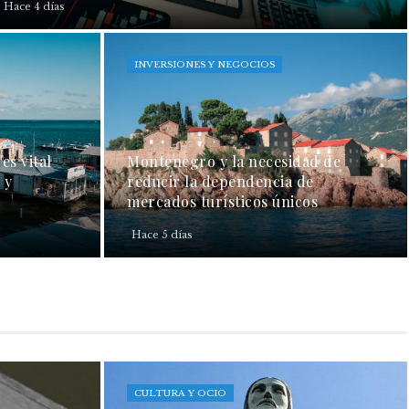
Hace 4 días
INVERSIONES Y NEGOCIOS
es vital
Montenegro y la necesidad de
 y
reducir la dependencia de
mercados turísticos únicos
Hace 5 días
CULTURA Y OCIO