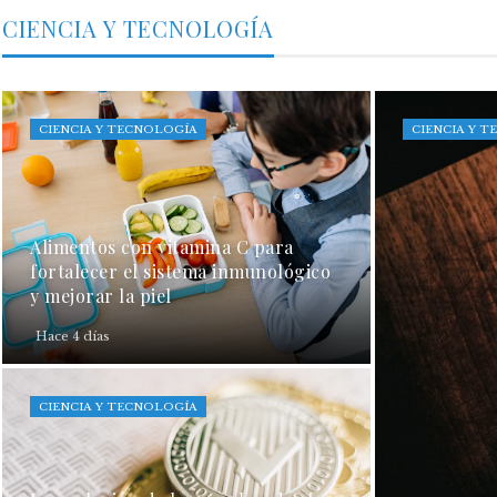
CIENCIA Y TECNOLOGÍA
CIENCIA Y TECNOLOGÍA
CIENCIA Y 
Alimentos con vitamina C para
fortalecer el sistema inmunológico
y mejorar la piel
Hace 4 días
CIENCIA Y TECNOLOGÍA