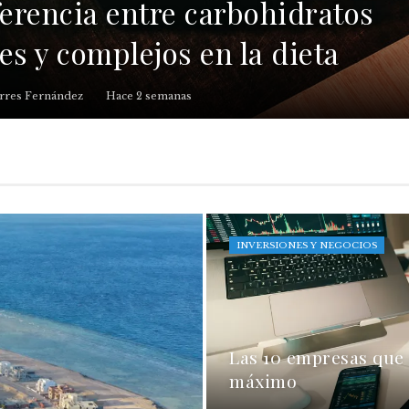
ferencia entre carbohidratos
es y complejos en la dieta
rres Fernández
Hace 2 semanas
INVERSIONES Y NEGOCIOS
Las 10 empresas que
máximo