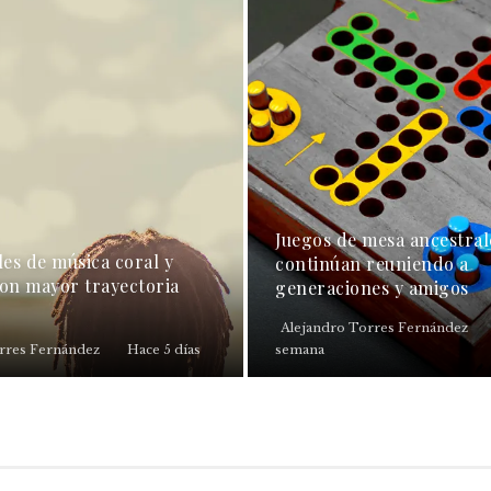
Juegos de mesa ancestral
les de música coral y
continúan reuniendo a
con mayor trayectoria
generaciones y amigos
Alejandro Torres Fernández
rres Fernández
Hace 5 días
semana