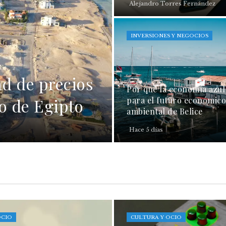
Alejandro Torres Fernández
INVERSIONES Y NEGOCIOS
ad de precios
Por qué la economía azul 
do de Egipto
para el futuro económico
ambiental de Belice
Hace 5 días
OCIO
CULTURA Y OCIO