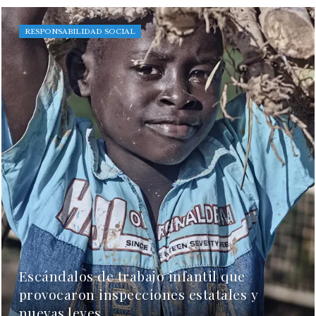
RESPONSABILIDAD SOCIAL
Escándalos de trabajo infantil que
provocaron inspecciones estatales y
nuevas leyes