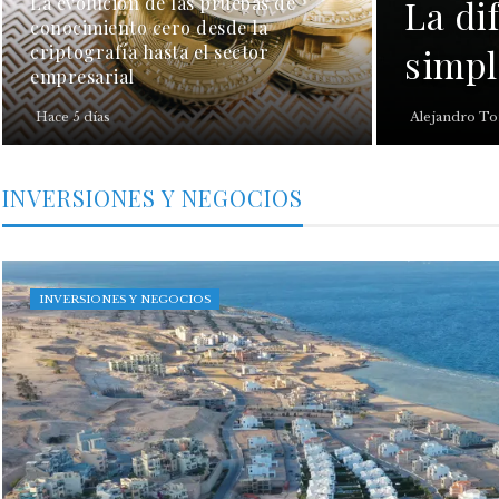
La evolución de las pruebas de
La di
conocimiento cero desde la
criptografía hasta el sector
simpl
empresarial
Hace 5 días
Alejandro To
INVERSIONES Y NEGOCIOS
INVERSIONES Y NEGOCIOS