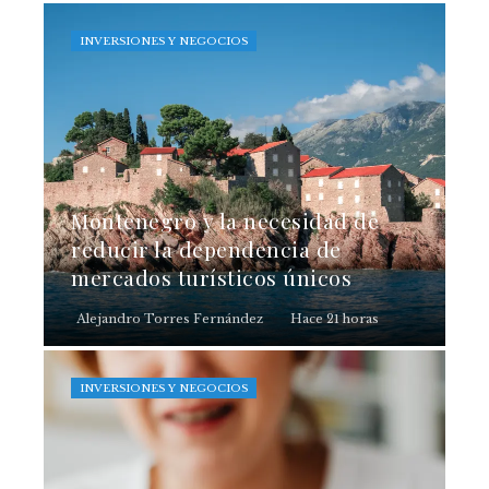
INVERSIONES Y NEGOCIOS
Montenegro y la necesidad de
reducir la dependencia de
mercados turísticos únicos
Alejandro Torres Fernández
Hace 21 horas
INVERSIONES Y NEGOCIOS