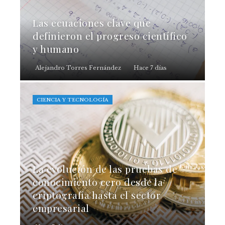
Las ecuaciones clave que
definieron el progreso científico
y humano
Alejandro Torres Fernández
Hace 7 días
CIENCIA Y TECNOLOGÍA
La evolución de las pruebas de
conocimiento cero desde la
criptografía hasta el sector
empresarial